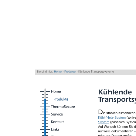
Sie sind hier:
Home
›
Produkte
› Kühlende Transportsysteme
Kühlende Transportsysteme
D
ie stabilen Klimaboxe
Kühl-/Heiz-System
(aktiv
System
(passives System
Auf Wunsch können Sie d
auf weiß dokumentieren – 
oder per Datentransfer.