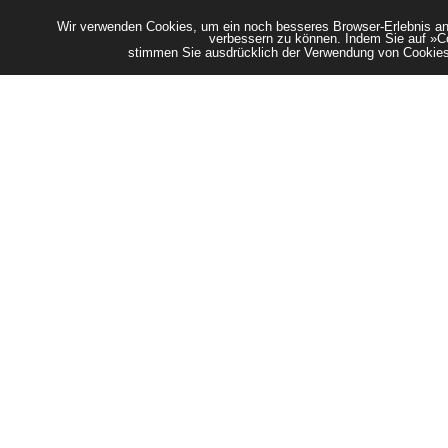
Wir verwenden Cookies, um ein noch besseres Browser-Erlebnis anz
verbessern zu können. Indem Sie auf »Co
stimmen Sie ausdrücklich der Verwendung von Cooki